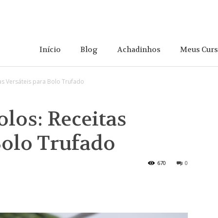
Início
Blog
Achadinhos
Meus Cur
as Versáteis para Bolo Trufado
olos: Receitas
Bolo Trufado
670
0