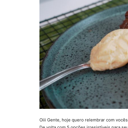
Oiii Gente, hoje quero relembrar com vocês
De volta com 5 opções irresistíveis para s