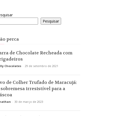
squisar
Pesquisar
ão perca
arra de Chocolate Recheada com
rigadeiros
lly Chocolates
-
29 de setembro de 2021
vo de Colher Trufado de Maracujá:
 sobremesa irresistível para a
áscoa
nathan
-
30 de março de 2023