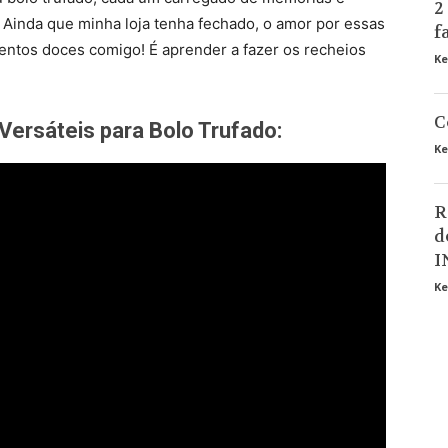
2
 Ainda que minha loja tenha fechado, o amor por essas
f
entos doces comigo! É aprender a fazer os recheios
Ke
C
Versáteis para Bolo Trufado:
Ke
R
d
I
Ke