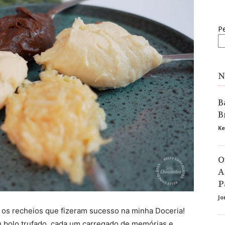
Pe
N
B
B
Ke
O
A
P
Jo
 os recheios que fizeram sucesso na minha Doceria!
eu bolo trufado, cada um carregado de memórias e