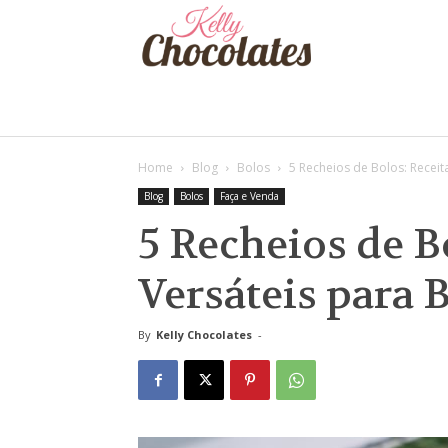
Kelly
Chocolates
Home
Blog
Bolos
5 Recheios de Bolos: Receit
Blog
Bolos
Faça e Venda
5 Recheios de B
Versáteis para 
By
Kelly Chocolates
-