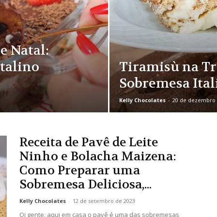
e Natal:
talino
Tiramisù na Tr
Sobremesa Ital
Kelly Chocolates
-
20 de dezembro 
Receita de Pavê de Leite
Ninho e Bolacha Maizena:
Como Preparar uma
Sobremesa Deliciosa,...
Kelly Chocolates
-
12 de setembro de 2023
Oi gente, aqui em casa o pavê é uma das sobremesas