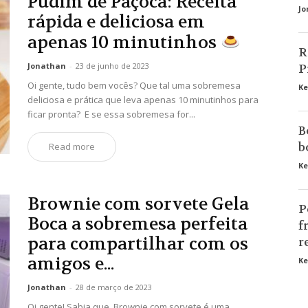
Pudim de Paçoca: Receita
Jo
rápida e deliciosa em
apenas 10 minutinhos
R
Jonathan
-
23 de junho de 2023
P
Oi gente, tudo bem vocês? Que tal uma sobremesa
Ke
deliciosa e prática que leva apenas 10 minutinhos para
ficar pronta? E se essa sobremesa for...
B
b
Read more
Ke
Brownie com sorvete Gela
P
Boca a sobremesa perfeita
f
para compartilhar com os
r
amigos e...
Ke
Jonathan
-
28 de março de 2023
Oi gente! Sabia que, Brownie com sorvete é uma