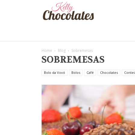
Kelly
Chocolates
Home
Blog
Sobremesas
SOBREMESAS
Bolo da Vovó
Bolos
Café
Chocolates
Conte