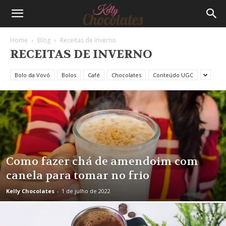
Home
Blog
Receitas de Inverno
RECEITAS DE INVERNO
Bolo da Vovó
Bolos
Café
Chocolates
Conteúdo UGC
Como fazer chá de amendoim com
canela para tomar no frio
Kelly Chocolates
-
1 de julho de 2022