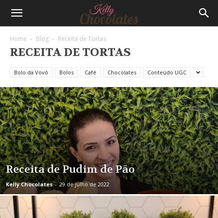
Home
Blog
Receita de Tortas
RECEITA DE TORTAS
Bolo da Vovó
Bolos
Café
Chocolates
Conteúdo UGC
Receita de Pudim de Pão
Kelly Chocolates
-
29 de julho de 2022