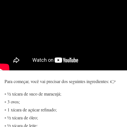
Para começar, você vai precisar dos seguintes ingredientes: 👉
▫
½ xícara de suco de maracujá;
▫
3 ovos;
▫
1 xícara de açúcar refinado;
▫
½ xícara de óleo;
▫
½ xícara de leite;