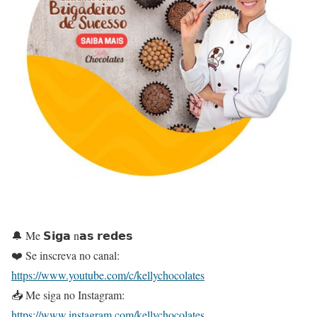
🔔 Me 𝗦𝗶𝗴𝗮 n𝗮𝘀 𝗿𝗲𝗱𝗲𝘀
❤️ Se inscreva no canal:
https://www.youtube.com/c/kellychocolates
📥 Me siga no Instagram:
https://www.instagram.com/kellychocolates